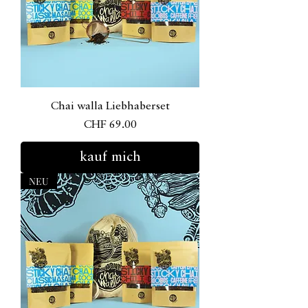
Chai walla Liebhaberset
Preis
CHF 69.00
kauf mich
NEU