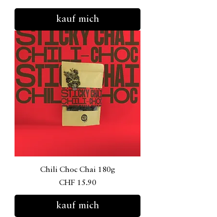
kauf mich
Chili Choc Chai 180g
Preis
CHF 15.90
kauf mich