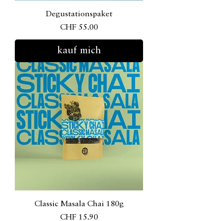
Degustationspaket
Preis
CHF 55.00
kauf mich
Classic Masala Chai 180g
Preis
CHF 15.90